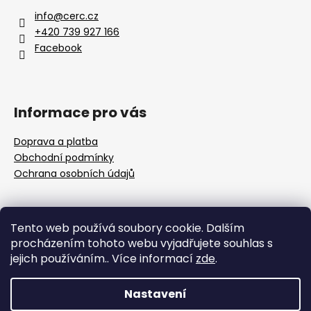
u
info
@
cerc.cz
+420 739 927 166
Facebook
Informace pro vás
Doprava a platba
Obchodní podmínky
Ochrana osobních údajů
Přijímáme online platby
Tento web používá soubory cookie. Dalším
procházením tohoto webu vyjadřujete souhlas s
jejich používáním.. Více informací
zde
.
Nastavení
Vytvořil Shoptet