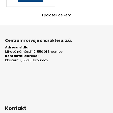
a
j
1
položek celkem
O
í
v
t
Z
l
?
á
á
d
p
Centrum rozvoje charakteru, z.ú.
a
a
Adresa sídla:
c
Mírové náměstí 110, 550 01 Broumov
t
í
Kontaktní adresa:
HLEDAT
í
Klášterní 1, 550 01 Broumov
p
r
v
k
y
v
ý
p
i
Kontakt
s