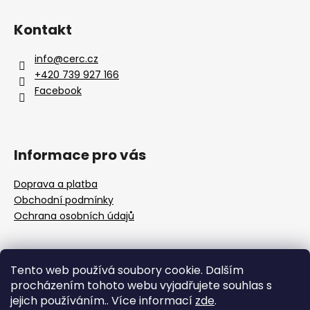
a
Kontakt
j
í
info
@
cerc.cz
t
+420 739 927 166
?
Facebook
Informace pro vás
HLEDAT
Doprava a platba
Obchodní podmínky
Ochrana osobních údajů
Přijímáme online platby
Tento web používá soubory cookie. Dalším
procházením tohoto webu vyjadřujete souhlas s
jejich používáním.. Více informací
zde
.