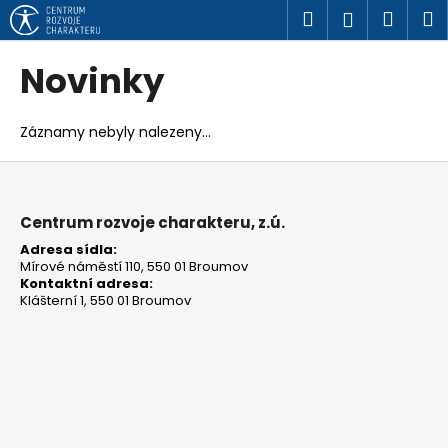
K
Přejít
Hledat
Náku
M
Přihlášen
na
o
obsah
Zpět
Zpět
košík
š
Novinky
í
C
k
o
Záznamy nebyly nalezeny...
p
Z
o
á
t
p
Centrum rozvoje charakteru, z.ú.
ř
a
Adresa sídla:
e
Mírové náměstí 110, 550 01 Broumov
t
Kontaktní adresa:
b
í
Klášterní 1, 550 01 Broumov
u
j
e
t
e
n