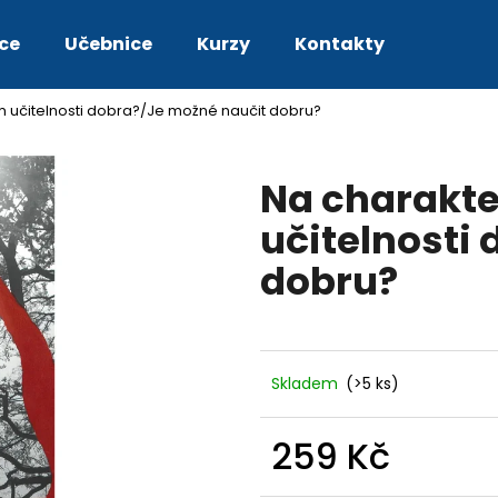
ce
Učebnice
Kurzy
Kontakty
ém učitelnosti dobra?/Je možné naučit dobru?
Co potřebujete najít?
Na charakte
HLEDAT
učitelnosti
dobru?
Skladem
(>5 ks)
259 Kč
Měrná