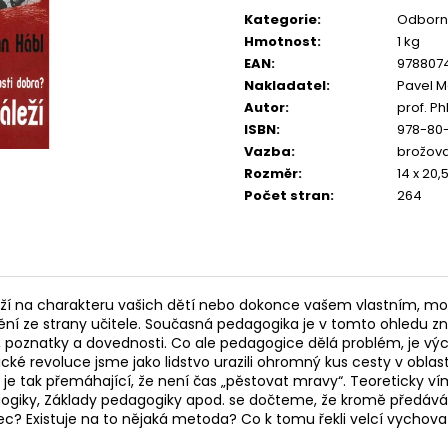
cena:
Kategorie
:
Odborn
Hmotnost
:
1 kg
EAN
:
978807
Nakladatel
:
Pavel M
Autor
:
prof. Ph
ISBN
:
978-80
Vazba
:
brožov
Rozměr
:
14 x 20,
Počet stran
:
264
ží na charakteru vašich dětí nebo dokonce vašem vlastním, mohlo
ní ze strany učitele. Současná pedagogika je v tomto ohledu zn
, poznatky a dovednosti. Co ale pedagogice dělá problém, je vý
é revoluce jsme jako lidstvo urazili ohromný kus cesty v oblast
it, je tak přemáhající, že není čas „pěstovat mravy“. Teoreticky
gogiky, Základy pedagogiky apod. se dočteme, že kromě předáv
c? Existuje na to nějaká metoda? Co k tomu řekli velcí vychova