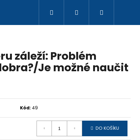
Hledat
Přihlášení
Nákupní
košík
ru záleží: Problém
 dobra?/Je možné naučit
Kód:
49
DO KOŠÍKU