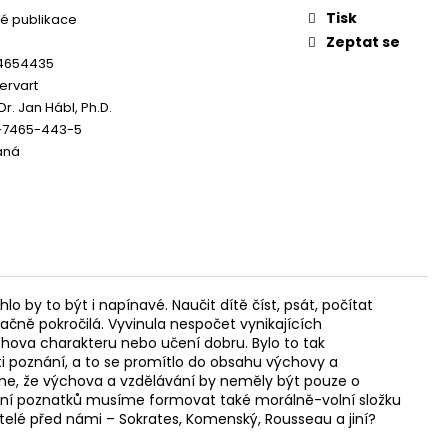
Tisk
é publikace
Zeptat se
4654435
ervart
Dr. Jan Hábl, Ph.D.
-7465-443-5
aná
5
 by to být i napínavé. Naučit dítě číst, psát, počítat
ačně pokročilá. Vyvinula nespočet vynikajících
chova charakteru nebo učení dobru. Bylo to tak
i poznání, a to se promítlo do obsahu výchovy a
 víme, že výchova a vzdělávání by neměly být pouze o
ání poznatků musíme formovat také morálně-volní složku
telé před námi – Sokrates, Komenský, Rousseau a jiní?