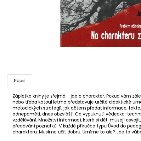
Popis
Zápletka knihy je zřejmá – jde o charakter. Pokud vám zále
nebo třeba kotoul letmo představuje určité didaktické umě
metodických strategií, jak dětem předat informace, fakta
odnepaměti, dnes obzvlášť. Od vypuknutí vědecko-technick
vzdělávání. Množství informací, které si děti musejí osvoj
předávání poznatků. V každé příručce typu Úvod do peda
charakteru. Musíme učit dobru. Umíme to ale? Jde to vůbe