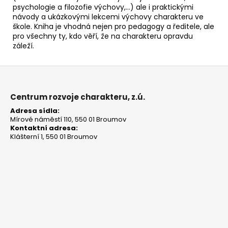
psychologie a filozofie výchovy,…) ale i praktickými
návody a ukázkovými lekcemi výchovy charakteru ve
škole. Kniha je vhodná nejen pro pedagogy a ředitele, ale
pro všechny ty, kdo věří, že na charakteru opravdu
záleží.
Z
á
p
Centrum rozvoje charakteru, z.ú.
a
Adresa sídla:
Mírové náměstí 110, 550 01 Broumov
t
Kontaktní adresa:
í
Klášterní 1, 550 01 Broumov