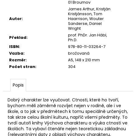
01 Broumov
James Arthur, Kristján
Kristjánsson, Tom
Autor
:
Haarrison, Wouter
Sanderse, Daniel
Wright
prof. PhDr. Jan Hábl,
Překlad
:
Ph.D.
ISBN
:
978-80-11-03264-7
Vazba
:
brožovaná
Rozměr
:
A5, 148 x 210 mm
Počet stran
:
304
Popis
Dobrý charakter lze vyučovat. Ctnosti, které ho tvoří,
bychom měli záměrně rozvíjet nejen v rodině, ale i ve
škole, a to jak v předmětech k tomu speciálně určených,
tak skrze celou školní kulturu, napříč všemi předměty. To
tvrdí autoři knihy Výchova charakteru a výuka ctnosti ve
školách. Ta vybaví čtenáře nejen teoretickou základnou
(relevantními daty z oblasti výchovy charakteru,